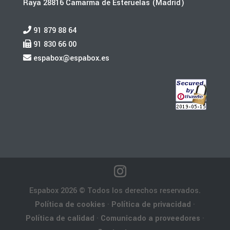
Raya 28816 Camarma de Esteruelas (Madrid)
91 879 88 64
91 830 66 00
espabox@espabox.es
Espabox 2026 © Todos los derechos reservados.
Política de cookies
·
Política de privacidad
·
Política de calidad
·
Comunicado a proveedores
·