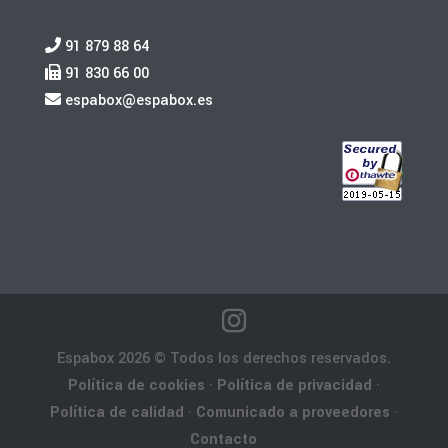
91 879 88 64
91 830 66 00
espabox@espabox.es
Espabox 2026 © Todos los derechos reservados.
Política de cookies
·
Política de privacidad
·
Política de calidad
·
Comunicado a proveedores
·
Contacto