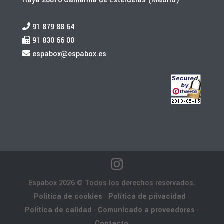
Raya 28816 Camarma de Esteruelas (Madrid)
91 879 88 64
91 830 66 00
espabox@espabox.es
Espabox 2026 © Todos los derechos reservados.
Política de cookies
·
Política de privacidad
·
Política de calidad
·
Comunicado a proveedores
·
Contacto